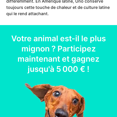
différemment. En Amérique latine, Uno conserve
toujours cette touche de chaleur et de culture latine
qui le rend attachant.
Votre
animal
est-il le plus
mignon ? Participez
maintenant et gagnez
jusqu'à
5 000 €
!