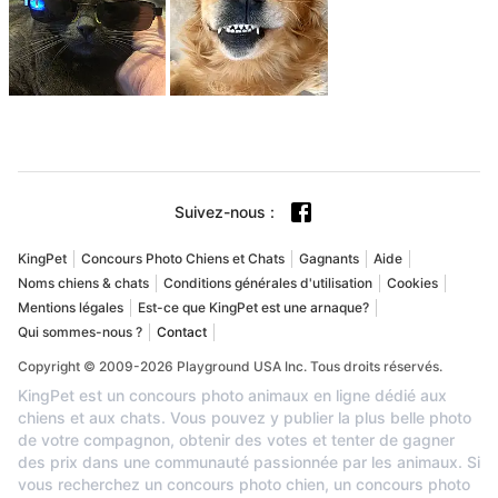
Suivez-nous
:
KingPet
Concours Photo Chiens et Chats
Gagnants
Aide
Noms chiens & chats
Conditions générales d'utilisation
Cookies
Mentions légales
Est-ce que KingPet est une arnaque?
Qui sommes-nous ?
Contact
Copyright © 2009-2026 Playground USA Inc. Tous droits réservés.
KingPet est un concours photo animaux en ligne dédié aux
chiens et aux chats. Vous pouvez y publier la plus belle photo
de votre compagnon, obtenir des votes et tenter de gagner
des prix dans une communauté passionnée par les animaux. Si
vous recherchez un concours photo chien, un concours photo