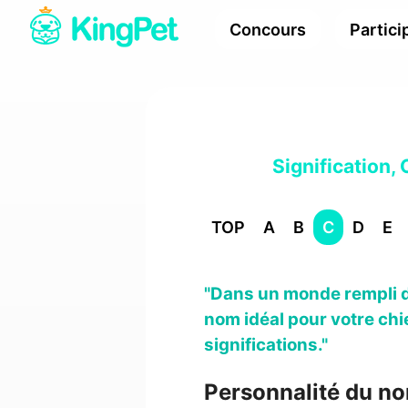
Concours
Partici
Signification,
TOP
A
B
C
D
E
"Dans un monde rempli d
nom idéal pour votre chi
significations."
Personnalité du n