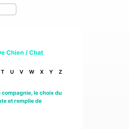
De Chien / Chat
T
U
V
W
X
Y
Z
 compagnie, le choix du
te et remplie de