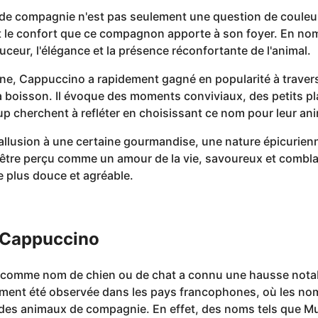
de compagnie n'est pas seulement une question de couleur 
et le confort que ce compagnon apporte à son foyer. En n
ceur, l'élégance et la présence réconfortante de l'animal.
enne, Cappuccino a rapidement gagné en popularité à traver
a boisson. Il évoque des moments conviviaux, des petits plai
up cherchent à refléter en choisissant ce nom pour leur an
allusion à une certaine gourmandise, une nature épicurien
tre perçu comme un amour de la vie, savoureux et combl
e plus douce et agréable.
 Cappuccino
 comme nom de chien ou de chat a connu une hausse notabl
ement été observée dans les pays francophones, où les no
es animaux de compagnie. En effet, des noms tels que Mu