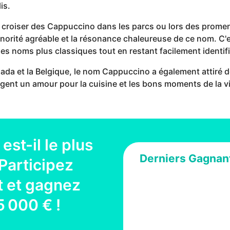
is.
 de croiser des Cappuccino dans les parcs ou lors des prom
norité agréable et la résonance chaleureuse de ce nom. C'est
in des noms plus classiques tout en restant facilement identi
da et la Belgique, le nom Cappuccino a également attiré
gent un amour pour la cuisine et les bons moments de la vi
est-il le plus
Derniers Gagnan
Participez
 et gagnez
5 000 €
!