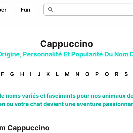
per
Fun
Cappuccino
 Origine, Personnalité Et Popularité Du Nom 
F
G
H
I
J
K
L
M
N
O
P
Q
R
S
e noms variés et fascinants pour nos animaux de
en ou votre chat devient une aventure passionnan
om Cappuccino