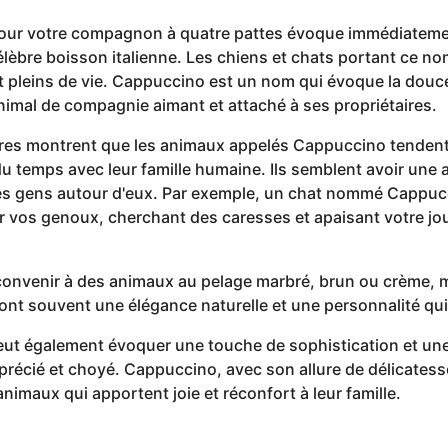
our votre compagnon à quatre pattes évoque immédiateme
célèbre boisson italienne. Les chiens et chats portant ce 
pleins de vie. Cappuccino est un nom qui évoque la douceur
nimal de compagnie aimant et attaché à ses propriétaires.
ires montrent que les animaux appelés Cappuccino tenden
u temps avec leur famille humaine. Ils semblent avoir une 
 des gens autour d'eux. Par exemple, un chat nommé Cappucc
ur vos genoux, cherchant des caresses et apaisant votre j
convenir à des animaux au pelage marbré, brun ou crème, m
t souvent une élégance naturelle et une personnalité qui a
ut également évoquer une touche de sophistication et une 
récié et choyé. Cappuccino, avec son allure de délicatesse
nimaux qui apportent joie et réconfort à leur famille.