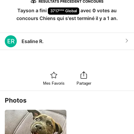
RÉSULTATS PRÉCÉDENT CONCOURS
Tayson
a fini
avec
0
votes au
ème
3717
Global
concours
Chiens
qui s'est terminé
il y a 1 an
.
ER
Esaline R.
Mes Favoris
Partager
Photos