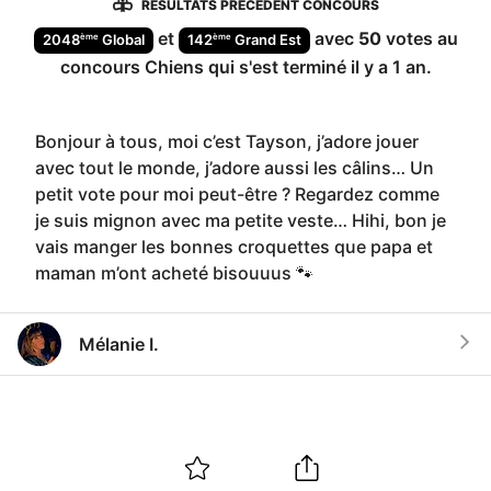
RÉSULTATS PRÉCÉDENT CONCOURS
et
avec
50
votes au
ème
ème
2048
Global
142
Grand Est
concours
Chiens
qui s'est terminé
il y a 1 an
.
Bonjour à tous, moi c’est Tayson, j’adore jouer
avec tout le monde, j’adore aussi les câlins… Un
petit vote pour moi peut-être ? Regardez comme
je suis mignon avec ma petite veste… Hihi, bon je
vais manger les bonnes croquettes que papa et
maman m’ont acheté bisouuus 🐾
Mélanie I.