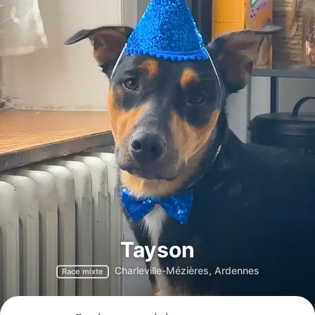
Tayson
Charleville-Mézières, Ardennes
Race mixte