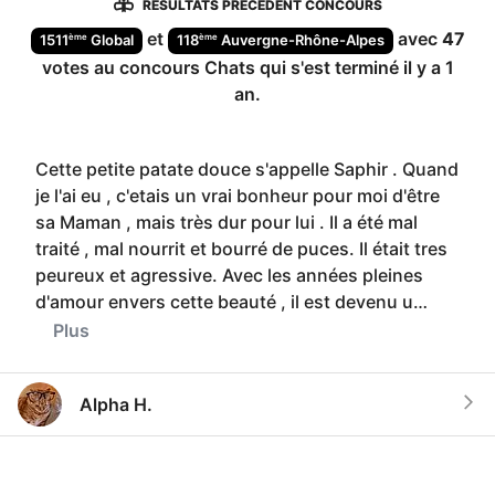
RÉSULTATS PRÉCÉDENT CONCOURS
et
avec
47
ème
ème
1511
Global
118
Auvergne-Rhône-Alpes
votes au concours
Chats
qui s'est terminé
il y a 1
an
.
Cette petite patate douce s'appelle Saphir . Quand
je l'ai eu , c'etais un vrai bonheur pour moi d'être
sa Maman , mais très dur pour lui . Il a été mal
traité , mal nourrit et bourré de puces. Il était tres
peureux et agressive. Avec les années pleines
d'amour envers cette beauté , il est devenu u…
Plus
Alpha H.