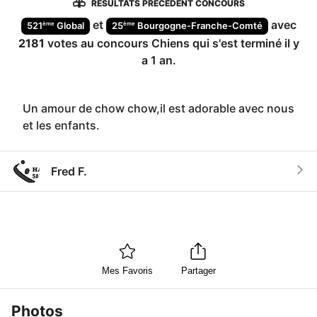
RÉSULTATS PRÉCÉDENT CONCOURS
et
avec
ème
ème
521
Global
25
Bourgogne-Franche-Comté
2181
votes au concours
Chiens
qui s'est terminé
il y
a 1 an
.
Un amour de chow chow,il est adorable avec nous
et les enfants.
Fred F.
Mes Favoris
Partager
Photos