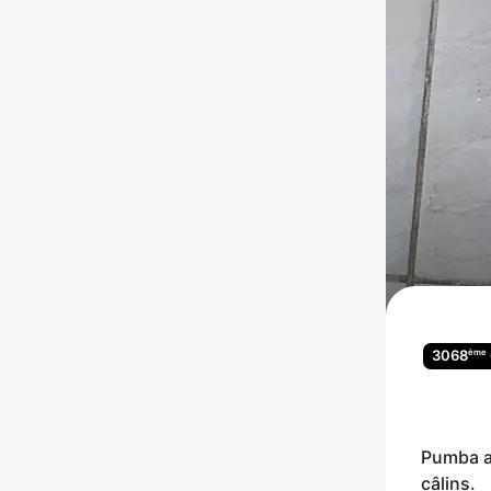
ème
3068
Pumba a 
câlins.