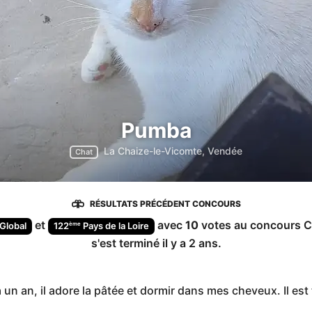
Pumba
La Chaize-le-Vicomte, Vendée
Chat
RÉSULTATS PRÉCÉDENT CONCOURS
et
avec
10
votes au concours
C
ème
Global
122
Pays de la Loire
s'est terminé
il y a 2 ans
.
un an, il adore la pâtée et dormir dans mes cheveux. Il est 