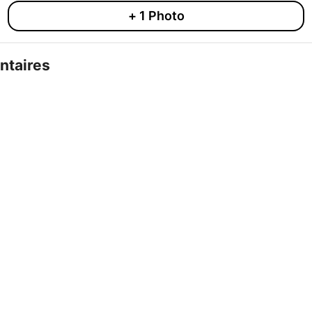
+
1
Photo
taires