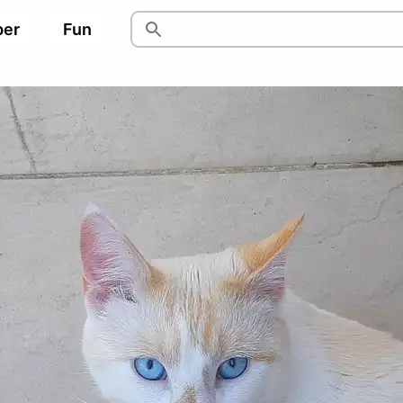
per
Fun