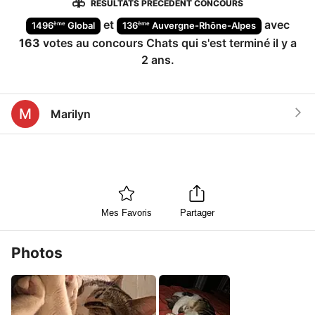
RÉSULTATS PRÉCÉDENT CONCOURS
et
avec
ème
ème
1496
Global
136
Auvergne-Rhône-Alpes
163
votes au concours
Chats
qui s'est terminé
il y a
2 ans
.
M
Marilyn
Mes Favoris
Partager
Photos