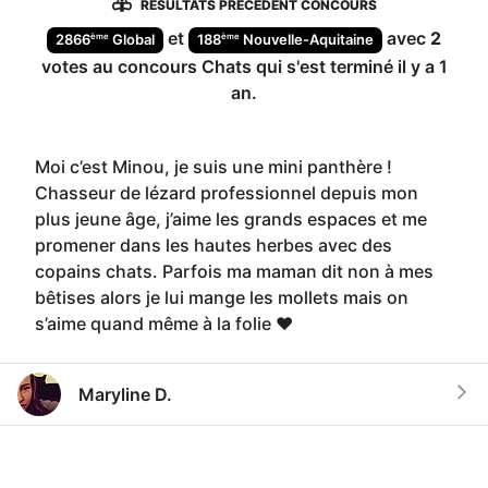
RÉSULTATS PRÉCÉDENT CONCOURS
et
avec
2
ème
ème
2866
Global
188
Nouvelle-Aquitaine
votes au concours
Chats
qui s'est terminé
il y a 1
an
.
Moi c’est Minou, je suis une mini panthère !
Chasseur de lézard professionnel depuis mon
plus jeune âge, j’aime les grands espaces et me
promener dans les hautes herbes avec des
copains chats. Parfois ma maman dit non à mes
bêtises alors je lui mange les mollets mais on
s’aime quand même à la folie ❤️
Maryline D.