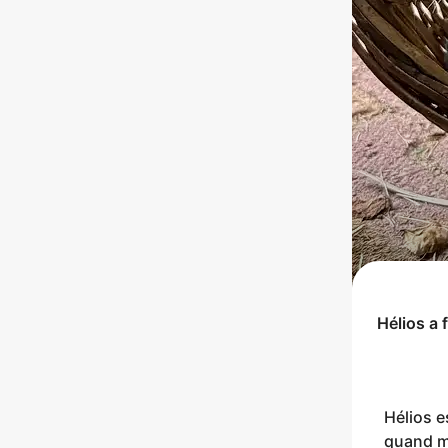
Hélios
a f
Hélios e
quand mê