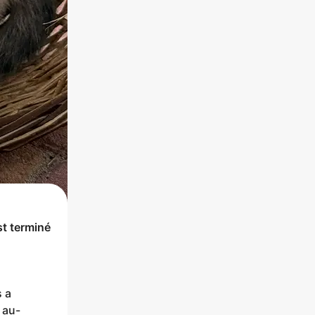
st terminé
s a
t au-