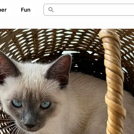
per
Fun