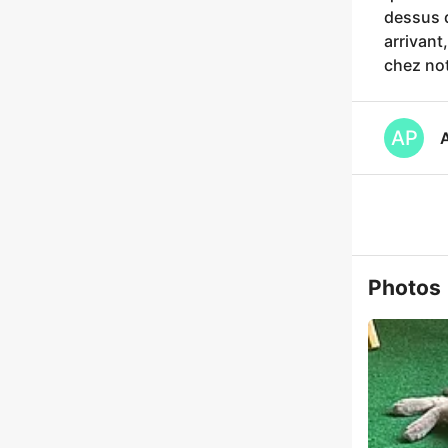
dessus d
arrivant
chez not
AP
A
Photos