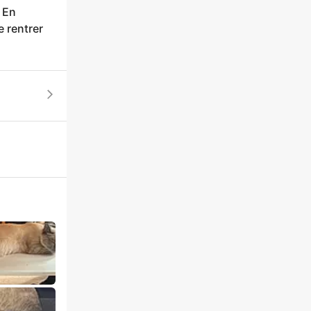
… En
e rentrer