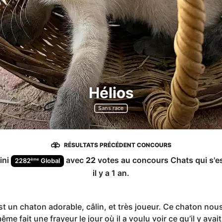
Hélios
Sans race
RÉSULTATS PRÉCÉDENT CONCOURS
ini
avec
22
votes au concours
Chats
qui s'e
ème
2282
Global
il y a 1 an
.
st un chaton adorable, câlin, et très joueur. Ce chaton nou
me fait une frayeur le jour où il a voulu voir ce qu’il y avai