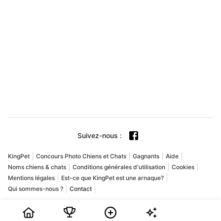
Suivez-nous
:
KingPet
Concours Photo Chiens et Chats
Gagnants
Aide
Noms chiens & chats
Conditions générales d'utilisation
Cookies
Mentions légales
Est-ce que KingPet est une arnaque?
Qui sommes-nous ?
Contact
Copyright © 2009-2026 Playground USA Inc. Tous droits réservés.
KingPet est un concours photo animaux en ligne dédié aux