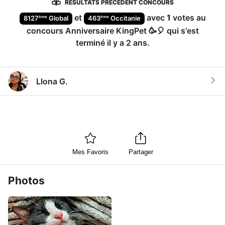
RÉSULTATS PRÉCÉDENT CONCOURS
et
avec
1
votes au
ème
ème
8127
Global
463
Occitanie
concours
Anniversaire KingPet 🥳🎈
qui s'est
terminé
il y a 2 ans
.
Llona G.
Mes Favoris
Partager
Photos