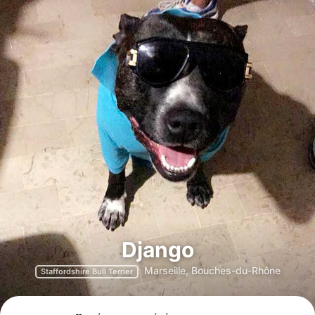
Django
Marseille, Bouches-du-Rhône
Staffordshire Bull Terrier