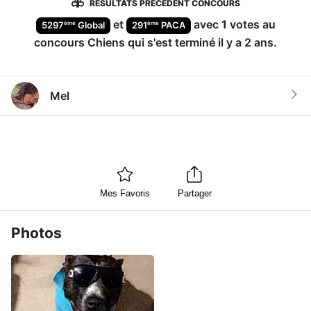
RÉSULTATS PRÉCÉDENT CONCOURS
et
avec
1
votes au
ème
ème
5297
Global
291
PACA
concours
Chiens
qui s'est terminé
il y a 2 ans
.
Mel
Mes Favoris
Partager
Photos