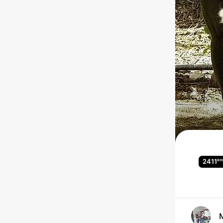
èm
2411