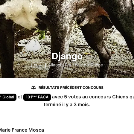
Django
Allauch, Bouches-du-Rhône
Chien
RÉSULTATS PRÉCÉDENT CONCOURS
et
avec
5
votes au concours
Chiens
qu
e
ème
Global
101
PACA
terminé
il y a 3 mois
.
Marie France Mosca