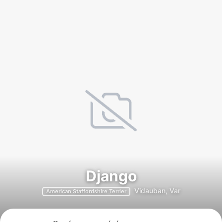
Django
Vidauban, Var
American Staffordshire Terrier