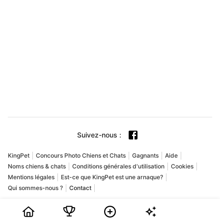
Suivez-nous
:
KingPet
Concours Photo Chiens et Chats
Gagnants
Aide
Noms chiens & chats
Conditions générales d'utilisation
Cookies
Mentions légales
Est-ce que KingPet est une arnaque?
Qui sommes-nous ?
Contact
Copyright © 2009-2026 Playground USA Inc. Tous droits réservés.
KingPet est un concours photo animaux en ligne dédié aux