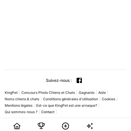
Suivez-nous
:
KingPet
Concours Photo Chiens et Chats
Gagnants
Aide
Noms chiens & chats
Conditions générales d'utilisation
Cookies
Mentions légales
Est-ce que KingPet est une arnaque?
Qui sommes-nous ?
Contact
Copyright © 2009-2026 Playground USA Inc. Tous droits réservés.
KingPet est un concours photo animaux en ligne dédié aux