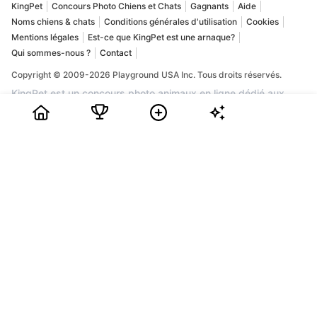
KingPet
Concours Photo Chiens et Chats
Gagnants
Aide
Noms chiens & chats
Conditions générales d'utilisation
Cookies
Mentions légales
Est-ce que KingPet est une arnaque?
Qui sommes-nous ?
Contact
Copyright © 2009-2026 Playground USA Inc. Tous droits réservés.
KingPet est un concours photo animaux en ligne dédié aux
chiens et aux chats. Vous pouvez y publier la plus belle photo
de votre compagnon, obtenir des votes et tenter de gagner
des prix dans une communauté passionnée par les animaux. Si
vous recherchez un concours photo chien, un concours photo
chat ou un site fiable pour mettre en valeur votre animal de
compagnie, KingPet est la plateforme idéale. L'inscription est
gratuite : créez votre profil, ajoutez les photos de votre animal,
partagez sa page avec vos proches et suivez sa place dans le
classement. Chaque mois, les animaux les plus populaires
peuvent remporter des récompenses et une belle visibilité.
Rejoignez KingPet dès maintenant pour participer à un grand
concours photo animaux et faire découvrir votre chien ou votre
chat.
0