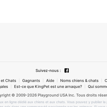
Suivez-nous
:
 et Chats
Gagnants
Aide
Noms chiens & chats
C
gales
Est-ce que KingPet est une arnaque?
Qui somm
right © 2009-2026 Playground USA Inc. Tous droits rése
x en ligne dédié aux chiens et aux chats. Vous pouvez y publier la
des prix dans une communauté passionnée par les animaux. Si vous