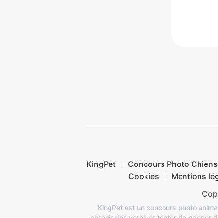
KingPet
Concours Photo Chiens
Cookies
Mentions lé
Copy
KingPet est un concours photo animau
obtenir des votes et tenter de gagner 