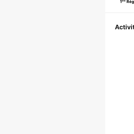
ère
1
Rég
Activi