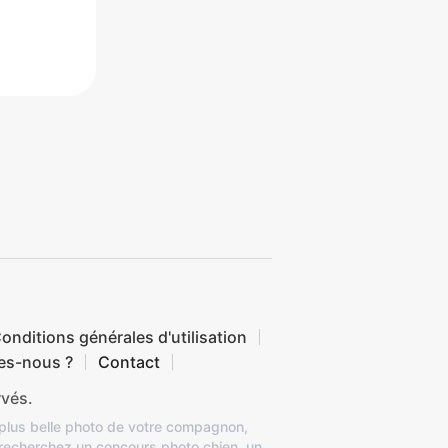
onditions générales d'utilisation
es-nous ?
Contact
rvés.
 plus belle photo de votre compagnon,
 recherchez un concours photo chien, un