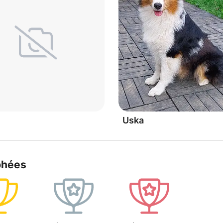
Uska
phées