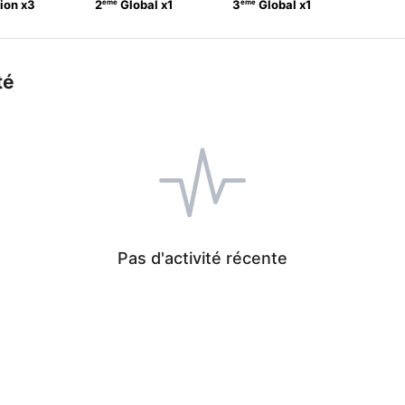
ème
ème
ion
x
3
2
Global
x
1
3
Global
x
1
té
Pas d'activité récente