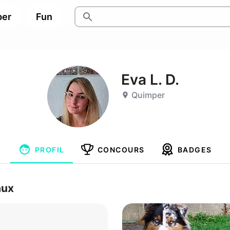
per
Fun
Eva L. D.
Quimper
PROFIL
CONCOURS
BADGES
aux