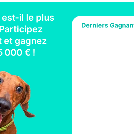
est-il le plus
Derniers Gagnan
Participez
 et gagnez
5 000 €
!